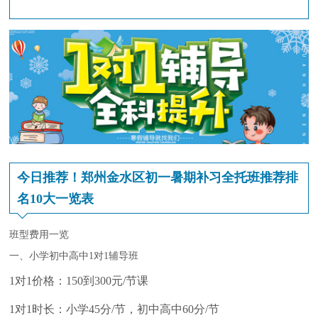
今日推荐！郑州金水区初一暑期补习全托班推荐排
名10大一览表
班型费用一览
一、小学初中高中1对1辅导班
1对1价格：150到300元/节课
1对1时长：小学45分/节，初中高中60分/节