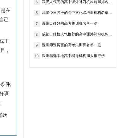
武汉人气高的高中课外补习机构前10排名名单整理
5
题是在
武汉今日强推的高中文化课培训机构名单榜首一览
6
自己
温州口碑好的高考集训班名单一览
7
成都口碑榜人气推荐的高中课外补习机构严选名单发布更新
8
或正
温州师资厉害的高考集训班名单一览
9
而且，
温州精选本地高中辅导机构10大排行榜
10
条件;
分班
;
悉历