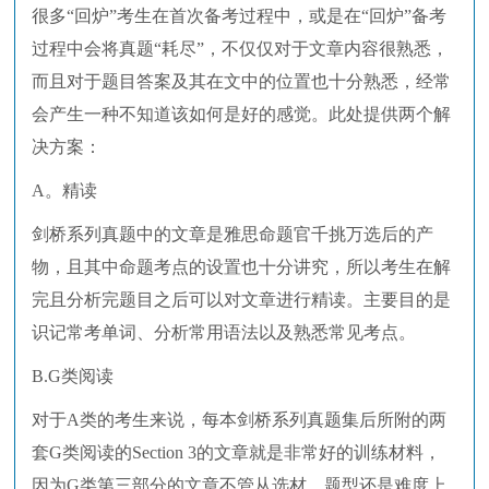
很多“回炉”考生在首次备考过程中，或是在“回炉”备考
过程中会将真题“耗尽”，不仅仅对于文章内容很熟悉，
而且对于题目答案及其在文中的位置也十分熟悉，经常
会产生一种不知道该如何是好的感觉。此处提供两个解
决方案：
A。精读
剑桥系列真题中的文章是雅思命题官千挑万选后的产
物，且其中命题考点的设置也十分讲究，所以考生在解
完且分析完题目之后可以对文章进行精读。主要目的是
识记常考单词、分析常用语法以及熟悉常见考点。
B.G类阅读
对于A类的考生来说，每本剑桥系列真题集后所附的两
套G类阅读的Section 3的文章就是非常好的训练材料，
因为G类第三部分的文章不管从选材、题型还是难度上