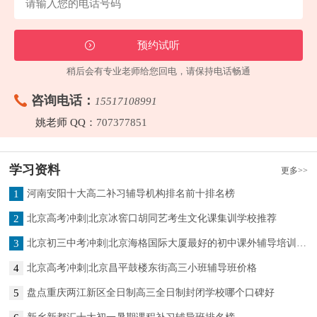
稍后会有专业老师给您回电，请保持电话畅通
咨询电话：
15517108991
姚老师 QQ：
707377851
学习资料
更多>>
1
河南安阳十大高二补习辅导机构排名前十排名榜
2
北京高考冲刺|北京冰窖口胡同艺考生文化课集训学校推荐
3
北京初三中考冲刺|北京海格国际大厦最好的初中课外辅导培训班哪家好
4
北京高考冲刺|北京昌平鼓楼东街高三小班辅导班价格
5
盘点重庆两江新区全日制高三全日制封闭学校哪个口碑好