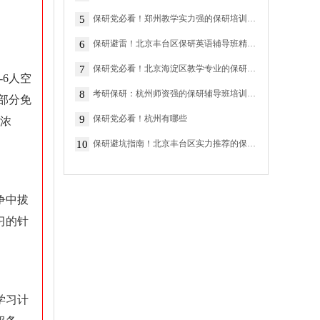
5
保研党必看！郑州教学实力强的保研培训机构排名前十
6
保研避雷！北京丰台区保研英语辅导班精选机构有哪些
7
保研党必看！北京海淀区教学专业的保研辅导机构精选排名榜
6人空
8
考研保研：杭州师资强的保研辅导班培训机构精选排名榜
部分免
9
保研党必看！杭州有哪些
围浓
10
保研避坑指南！北京丰台区实力推荐的保研班机构前三名
争中拔
习的针
学习计