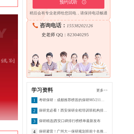
稍后会有专业老师给您回电，请保持电话畅通
咨询电话：
15538202126
史老师 QQ：
823040295
学习资料
更多>>
1
考研保研：成都推荐榜首的保研985/211大学的保研班十大排名
2
保研党必看！西安保研全程培训班机构排名一览最新
3
保研精选|西安口碑排行榜榜单最新发布
4
保研避雷！广州大一保研规划班前十名推荐一览