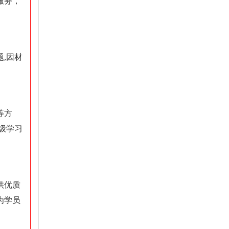
服务，
,因材
等方
级学习
供优质
为学员