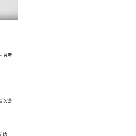
纳两者
建议提
立信