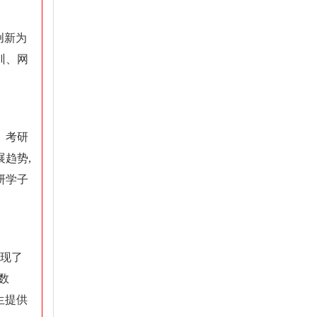
创新为
训、网
、考研
趋势,
研学子
实现了
数
生提供