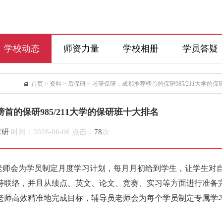
学校动态
师资力量
学校相册
学员答疑
首页
>
资料
>
后保研
>
考研保研：成都推荐榜首的保研985/211大学的
首的保研985/211大学的保研班十大排名
保研
时间：2026-06-06 点击：
78
次
老师会为学员制定月度学习计划，每月月初给到学生，让学生对
持联络，并且从绩点、英文、论文、竞赛、实习等方面进行准备
老师高效精准地完成目标，辅导员老师会为每个学员制定专属学