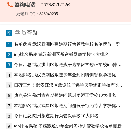
咨询电话：
15538202126
史老师 QQ：
823040295
学员答疑
名单盘点|武汉新洲区叛逆期行为管教学校名单榜首一览
1
top排名揭秘|武汉新洲区叛逆戒网瘾学校10大排名
2
今日汇总|武汉洪山区叛逆孩子逃学厌学矫正学校top排名榜
3
本地排名|武汉汉南区叛逆少年全封闭特训管教学校优选名单排名一览
4
口碑王炸！武汉江汉区叛逆孩子逃学厌学矫正学校严选名单排行榜
5
热点关注|鄂州青春期叛逆问题封闭矫正学校10大排名
6
本地排名|武汉武昌区叛逆期问题孩子行为特训学校优选名单排名一览
7
今日汇总|随州叛逆期行为管教学校10大排名
8
top排名揭秘|孝感叛逆少年全封闭特训管教学校名单更新
9