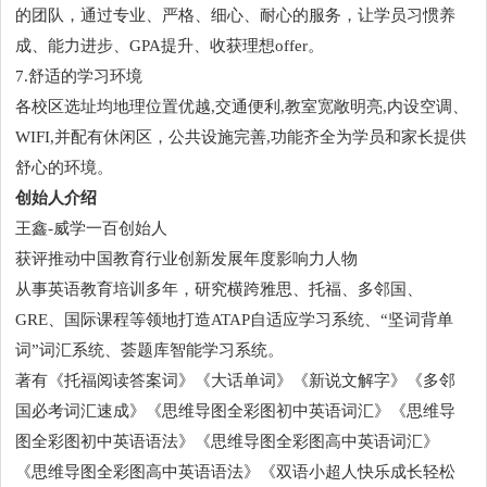
的团队，通过专业、严格、细心、耐心的服务，让学员习惯养
成、能力进步、GPA提升、收获理想offer。
7.舒适的学习环境
各校区选址均地理位置优越,交通便利,教室宽敞明亮,内设空调、
WIFI,并配有休闲区，公共设施完善,功能齐全为学员和家长提供
舒心的环境。
创始人介绍
王鑫-威学一百创始人
获评推动中国教育行业创新发展年度影响力人物
从事英语教育培训多年，研究横跨雅思、托福、多邻国、
GRE、国际课程等领地打造ATAP自适应学习系统、“坚词背单
词”词汇系统、荟题库智能学习系统。
著有《托福阅读答案词》《大话单词》《新说文解字》《多邻
国必考词汇速成》《思维导图全彩图初中英语词汇》《思维导
图全彩图初中英语语法》《思维导图全彩图高中英语词汇》
《思维导图全彩图高中英语语法》《双语小超人快乐成长轻松