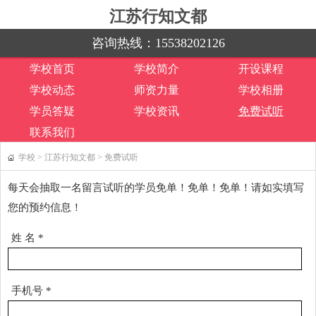
江苏行知文都
咨询热线：
15538202126
学校首页
学校简介
开设课程
学校动态
师资力量
学校相册
学员答疑
学校资讯
免费试听
联系我们
学校
>
江苏行知文都
>
免费试听
每天会抽取一名留言试听的学员免单！免单！免单！请如实填写
您的预约信息！
姓 名
*
手机号
*