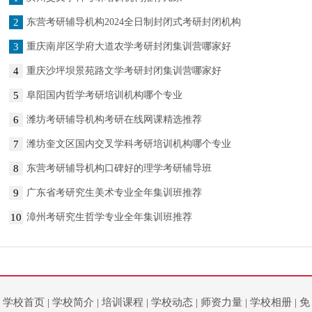
2
东营考研辅导机构2024全日制封闭式考研封闭机构
3
重庆南岸区学府大道农学考研封闭集训营哪家好
4
重庆沙坪坝景苑路文学考研封闭集训营哪家好
5
阜阳国内哲学考研培训机构哪个专业
6
潍坊考研辅导机构考研在线网课精选推荐
7
潍坊奎文区国内交叉学科考研培训机构哪个专业
8
东营考研辅导机构口碑好的理学考研辅导班
9
广东省考研究生美术专业全年集训班推荐
10
漳州考研究生哲学专业全年集训班推荐
学校首页
|
学校简介
|
培训课程
|
学校动态
|
师资力量
|
学校相册
|
免