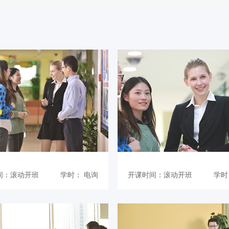
间：滚动开班
学时： 电询
开课时间：滚动开班
学时