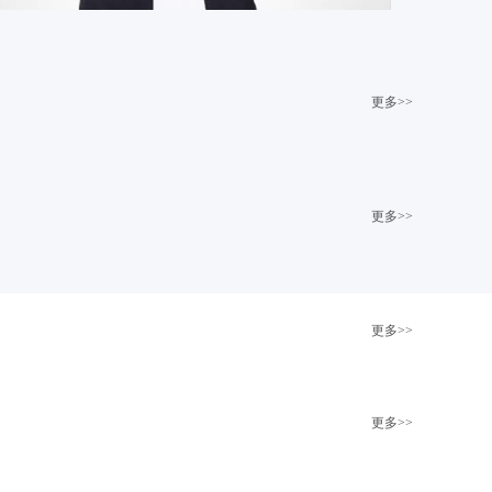
更多>>
更多>>
更多>>
更多>>