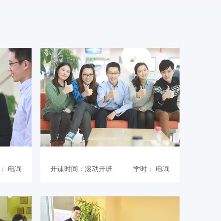
： 电询
开课时间：滚动开班
学时： 电询