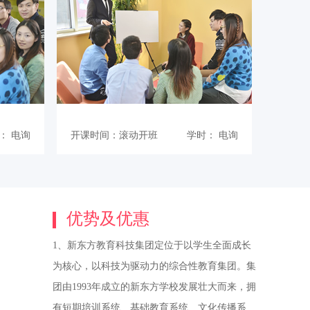
： 电询
开课时间：滚动开班
学时： 电询
优势及优惠
1、新东方教育科技集团定位于以学生全面成长
为核心，以科技为驱动力的综合性教育集团。集
团由1993年成立的新东方学校发展壮大而来，拥
有短期培训系统、基础教育系统、文化传播系