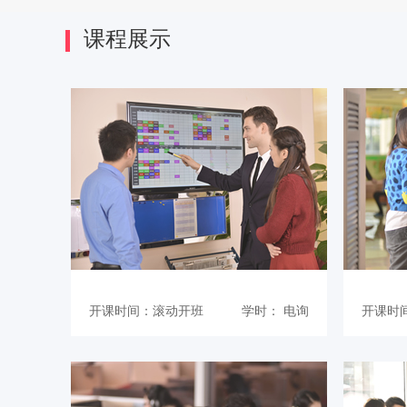
更多
课程展示
开课时间：滚动开班
学时： 电询
开课时