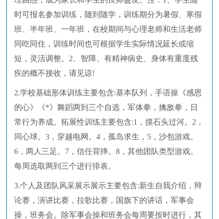
时可报名参加训练，随到随学，训练期分为暑假、寒假
班、半年班、一年班，在校期间与心理老师和生活老师
同吃同住，训练时间也可根据学生实际情况延长或缩
短，灵活调整。2、智障、有精神病史、身体有重度残
疾的概不接收，请见谅!
2.学校基础形体训练主要包含:基本队列，手语操《感恩
的心》《*》舞蹈两到三个自选，军体拳，擒敌拳，日
常行为养成。拓展性训练主要包含:1，摸石头过河。2，
同心球。3，穿越电网。4，孤岛求生，5，沙包游戏。
6，两人三足。7，信任背摔。8，其他团队类型游戏。
每周选取两到三个进行排表。
3.个人及团队风采展示展示主要包含:新生自我介绍，辩
论赛，演讲比赛，拉歌比赛，国旗下的讲话，军事会
操，班务会。除军事会操和班务会每周要按时进行，其