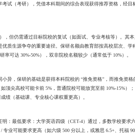
学考试（考研），凭借本科期间的综合表现获得推荐资格，经目
笔试），但仍需通过目标院校的复试（如面试、专业考核等）。其本
是优质生源争夺的重要途径。保研名额由教育部按高校层次、学
研率可达 30%-50%），双非院校名额较少（通常低于 10%）。
小异，保研的基础是获得本科院校的 “推免资格”，而推免资格
如顶尖高校可能卡前 5%，普通院校可能放宽至前 10%-15%）；
业课成绩（基础课、专业核心课权重更高）。
明：最低要求：大学英语四级（CET-4）通过，多数学校要求
/ 专业可能要求更高（如六级 500 分以上，或雅思 6.5+、托福 9