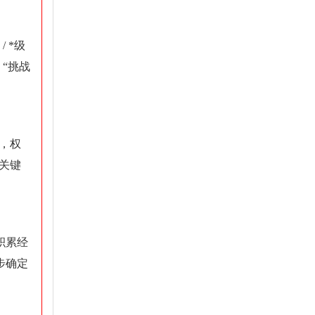
 *级
“挑战
，权
关键
积累经
步确定