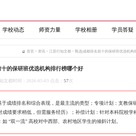
学校动态
师资力量
学校相册
学员答疑
首页
>
资讯
>
江苏行知文都
>
甄选|成都排名前十的保研班优选机构
前十的保研班优选机构排行榜哪个好
知文都
时间：2026-05-03 点击：
57
次
：基于成绩排名和综合表现，是最主流的类型；专项计划：支教保
，对成绩要求稍低，但需服务经历）；补偿计划：针对本科院校学
如 “双一流” 高校对中西部、农村地区学生的倾斜计划。