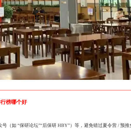
排行榜哪个好
如 “保研论坛”“后保研 HBY”）等，避免错过夏令营 / 预