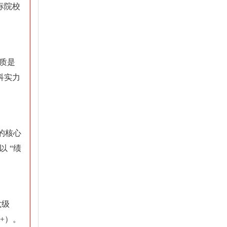
标院校
质是
科实力
的核心
以 “绩
六级
0+）。