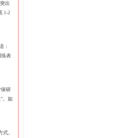
点突出
1-2
口语：
训练表
“保研
赢”。如
方式。